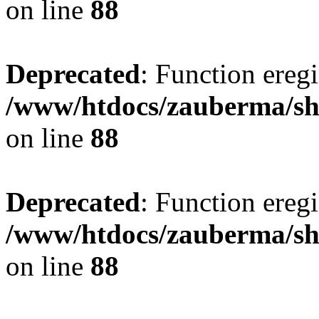
on line
88
Deprecated
: Function eregi
/www/htdocs/zauberma/sho
on line
88
Deprecated
: Function eregi
/www/htdocs/zauberma/sho
on line
88