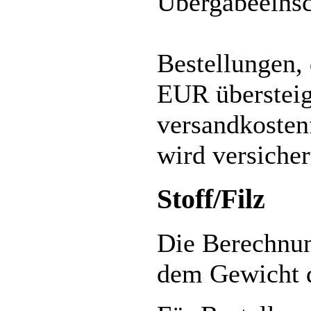
Übergabeeinsc
Bestellungen,
EUR übersteig
versandkosten
wird versicher
Stoff/Filz
Die Berechnun
dem Gewicht d