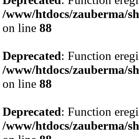
/www/htdocs/zauberma/sho
on line
88
Deprecated
: Function eregi
/www/htdocs/zauberma/sho
on line
88
Deprecated
: Function eregi
/www/htdocs/zauberma/sho