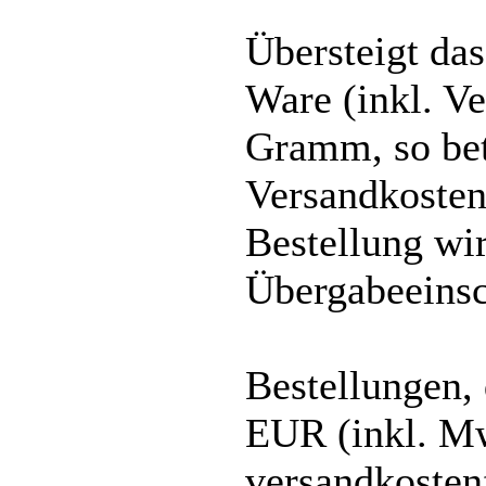
Übersteigt das
Ware (inkl. V
Gramm, so bet
Versandkosten
Bestellung wir
Übergabeeinsc
Bestellungen,
EUR (inkl. Mw
versandkosten