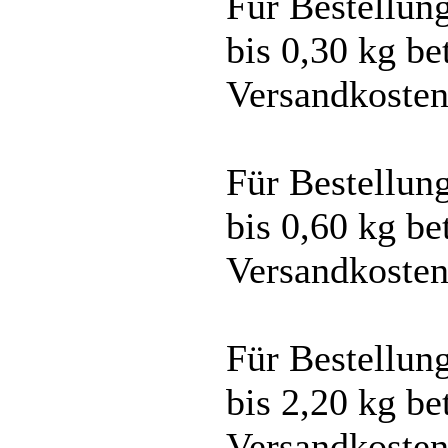
Für Bestellun
bis 0,30 kg be
Versandkoste
Für Bestellun
bis 0,60 kg be
Versandkoste
Für Bestellun
bis 2,20 kg be
Versandkosten