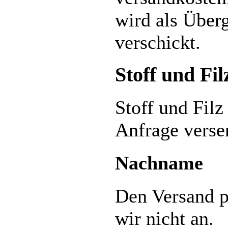
wird als Über
verschickt.
Stoff und Fil
Stoff und Filz
Anfrage verse
Nachname
Den Versand 
wir nicht an.