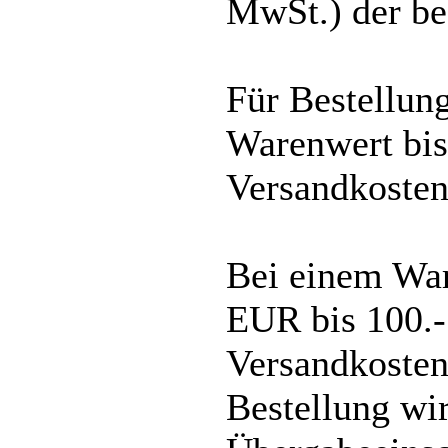
MwSt.) der be
Für Bestellun
Warenwert bis
Versandkoste
Bei einem Wa
EUR bis 100.-
Versandkosten
Bestellung wir