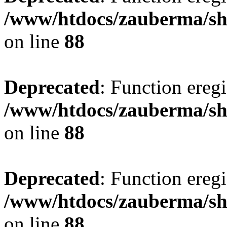
/www/htdocs/zauberma/sho
on line
88
Deprecated
: Function eregi
/www/htdocs/zauberma/sho
on line
88
Deprecated
: Function eregi
/www/htdocs/zauberma/sho
on line
88