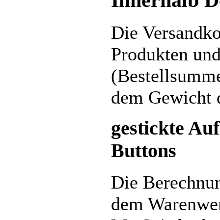
Die Versandko
Produkten un
(Bestellsumme
dem Gewicht d
gestickte Au
Buttons
Die Berechnun
dem Warenwert