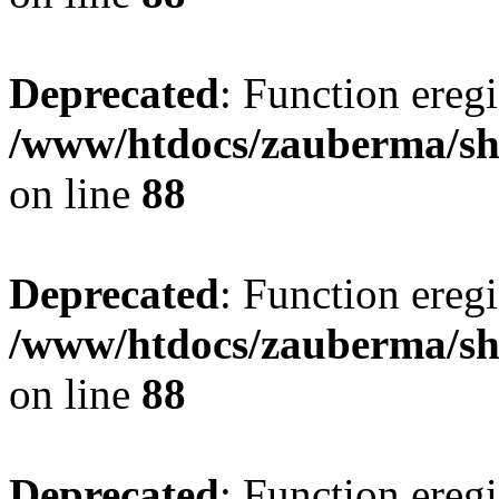
Deprecated
: Function eregi
/www/htdocs/zauberma/sho
on line
88
Deprecated
: Function eregi
/www/htdocs/zauberma/sho
on line
88
Deprecated
: Function eregi