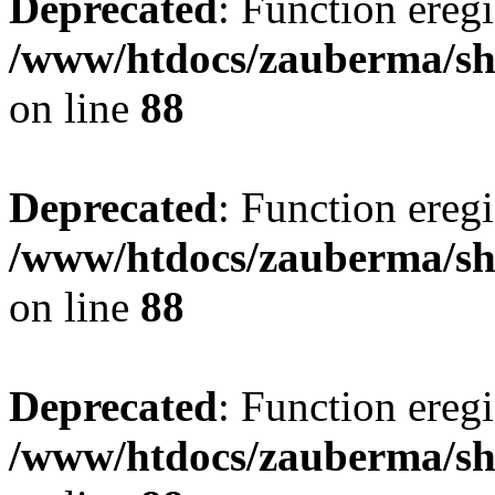
Deprecated
: Function eregi
/www/htdocs/zauberma/sho
on line
88
Deprecated
: Function eregi
/www/htdocs/zauberma/sho
on line
88
Deprecated
: Function eregi
/www/htdocs/zauberma/sho