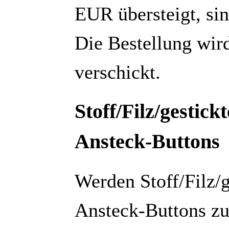
EUR übersteigt, sin
Die Bestellung wird
verschickt.
Stoff/Filz/gestic
Ansteck-Buttons
Werden Stoff/Filz/
Ansteck-Buttons zu