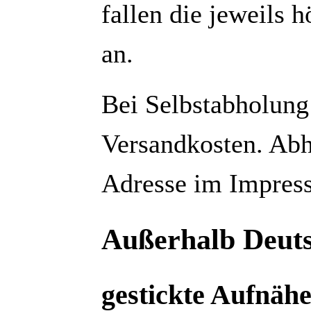
fallen die jeweils 
an.
Bei Selbstabholung
Versandkosten. Abho
Adresse im Impres
Außerhalb Deut
gestickte Aufnäh