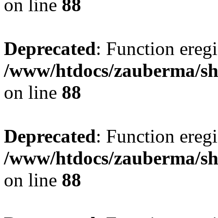
on line
88
Deprecated
: Function eregi
/www/htdocs/zauberma/sho
on line
88
Deprecated
: Function eregi
/www/htdocs/zauberma/sho
on line
88