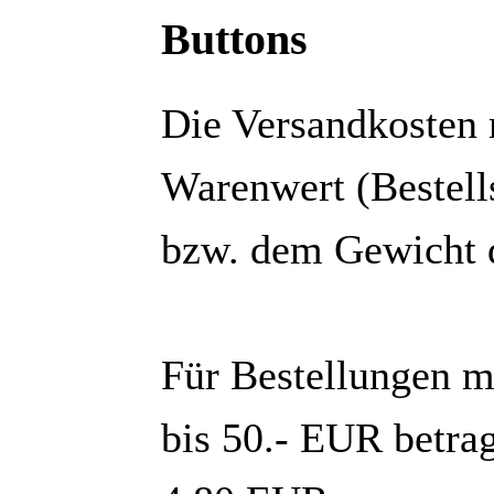
Buttons
Die Versandkosten 
Warenwert (Bestel
bzw. dem Gewicht d
Für Bestellungen 
bis 50.- EUR betra