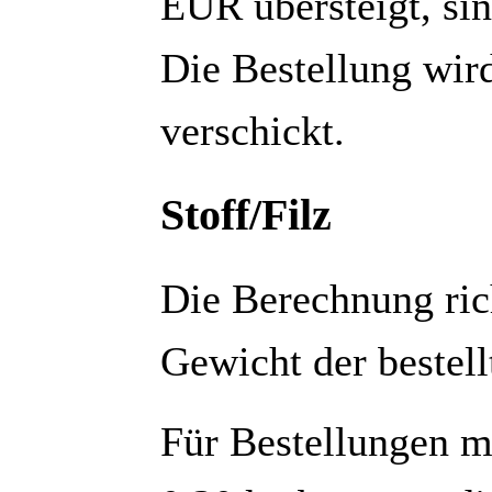
EUR übersteigt, sin
Die Bestellung wird
verschickt.
Stoff/Filz
Die Berechnung ric
Gewicht der bestell
Für Bestellungen m