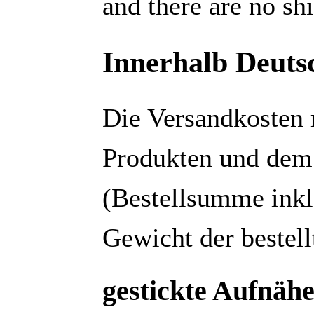
and there are no sh
Innerhalb Deuts
Die Versandkosten 
Produkten und dem
(Bestellsumme ink
Gewicht der bestell
gestickte Aufnäh