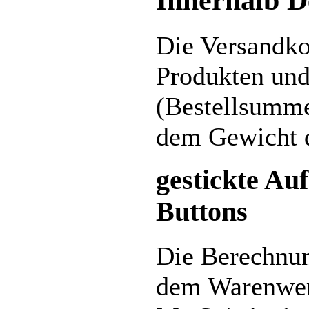
Die Versandko
Produkten un
(Bestellsumme
dem Gewicht d
gestickte Au
Buttons
Die Berechnun
dem Warenwert