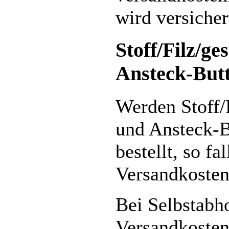
wird versicher
Stoff/Filz/ge
Ansteck-But
Werden Stoff/
und Ansteck-
bestellt, so fa
Versandkosten
Bei Selbstabh
Versandkosten