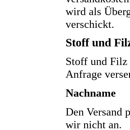
wird als Über
verschickt.
Stoff und Fil
Stoff und Filz
Anfrage verse
Nachname
Den Versand 
wir nicht an.