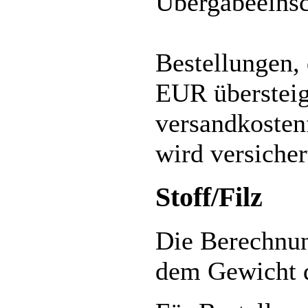
Übergabeeinsc
Bestellungen,
EUR übersteig
versandkosten
wird versicher
Stoff/Filz
Die Berechnun
dem Gewicht d