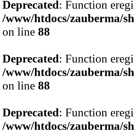
Deprecated
: Function eregi
/www/htdocs/zauberma/sho
on line
88
Deprecated
: Function eregi
/www/htdocs/zauberma/sho
on line
88
Deprecated
: Function eregi
/www/htdocs/zauberma/sho