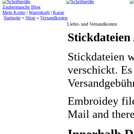
Zaubermasche Blog
Mein Konto
|
Warenkorb
|
Kasse
Startseite
»
Shop
»
Versandkosten
Liefer- und Versandkosten
Stickdateien 
Stickdateien 
verschickt. Es
Versandgebühr
Embroidey fil
Mail and there
Innerhalb D