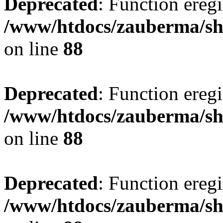
Deprecated
: Function eregi
/www/htdocs/zauberma/sho
on line
88
Deprecated
: Function eregi
/www/htdocs/zauberma/sho
on line
88
Deprecated
: Function eregi
/www/htdocs/zauberma/sho