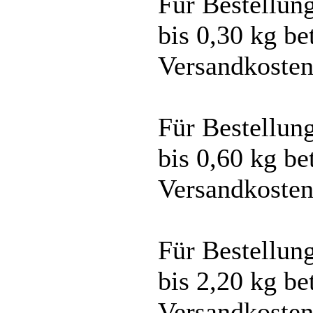
Für Bestellun
bis 0,30 kg be
Versandkoste
Für Bestellun
bis 0,60 kg be
Versandkoste
Für Bestellun
bis 2,20 kg be
Versandkosten