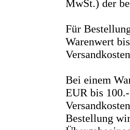
MwSt.) der be
Für Bestellun
Warenwert bis
Versandkoste
Bei einem Wa
EUR bis 100.-
Versandkosten
Bestellung wir