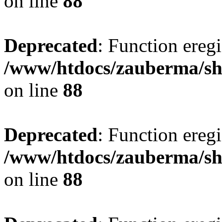
on line
88
Deprecated
: Function eregi
/www/htdocs/zauberma/sho
on line
88
Deprecated
: Function eregi
/www/htdocs/zauberma/sho
on line
88