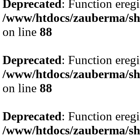
Deprecated
: Function eregi
/www/htdocs/zauberma/sho
on line
88
Deprecated
: Function eregi
/www/htdocs/zauberma/sho
on line
88
Deprecated
: Function eregi
/www/htdocs/zauberma/sho