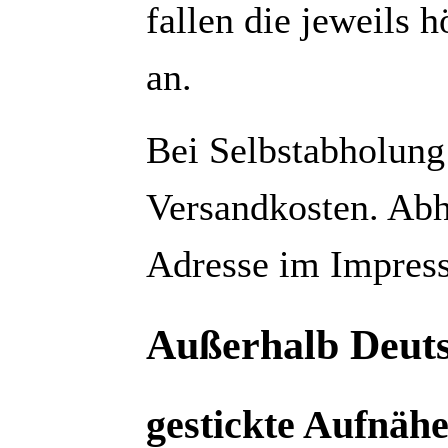
fallen die jeweils 
an.
Bei Selbstabholung
Versandkosten. Abho
Adresse im Impres
Außerhalb Deut
gestickte Aufnäh