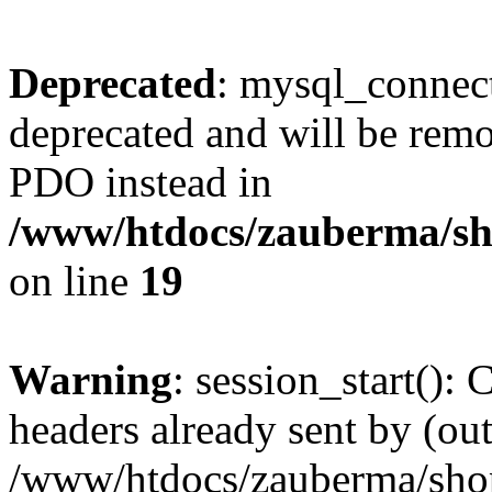
Deprecated
: mysql_connect
deprecated and will be remo
PDO instead in
/www/htdocs/zauberma/sho
on line
19
Warning
: session_start():
headers already sent by (out
/www/htdocs/zauberma/shop