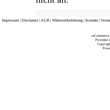
Impressum
|
Disclaimer
|
AGB
|
Widerrufsbelehrung
|
Kontakt
|
Versa
osCommerce 
Provided 
Copyrig
Powe