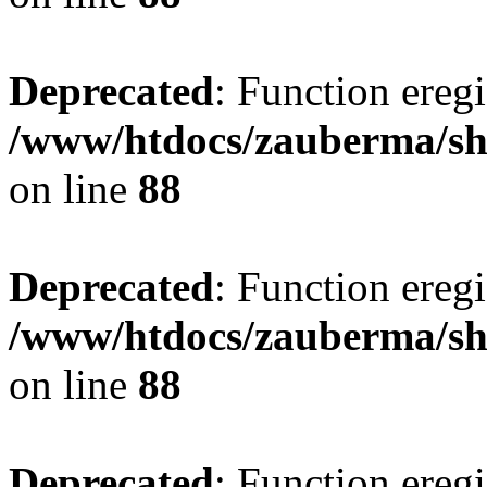
Deprecated
: Function eregi
/www/htdocs/zauberma/sho
on line
88
Deprecated
: Function eregi
/www/htdocs/zauberma/sho
on line
88
Deprecated
: Function eregi