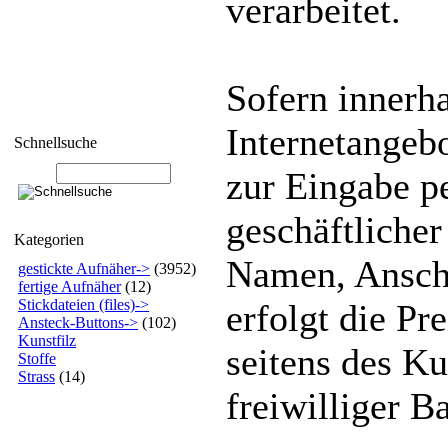
verarbeitet.
Sofern innerh
Internetangeb
Schnellsuche
zur Eingabe p
geschäftliche
Kategorien
Namen, Anschr
gestickte Aufnäher->
(3952)
fertige Aufnäher
(12)
Stickdateien (files)->
erfolgt die Pr
Ansteck-Buttons->
(102)
Kunstfilz
seitens des K
Stoffe
Strass
(14)
freiwilliger Ba