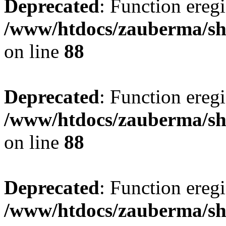
Deprecated
: Function eregi
/www/htdocs/zauberma/sho
on line
88
Deprecated
: Function eregi
/www/htdocs/zauberma/sho
on line
88
Deprecated
: Function eregi
/www/htdocs/zauberma/sho