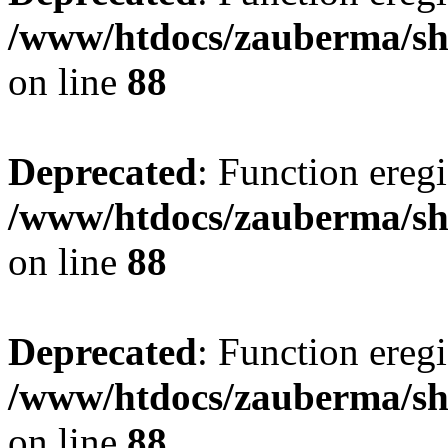
/www/htdocs/zauberma/sho
on line
88
Deprecated
: Function eregi
/www/htdocs/zauberma/sho
on line
88
Deprecated
: Function eregi
/www/htdocs/zauberma/sho
on line
88