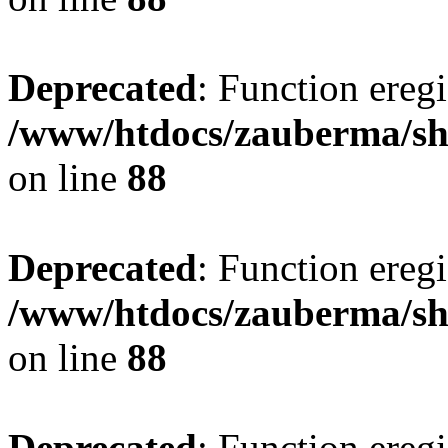
Deprecated
: Function eregi
/www/htdocs/zauberma/sho
on line
88
Deprecated
: Function eregi
/www/htdocs/zauberma/sho
on line
88
Deprecated
: Function eregi