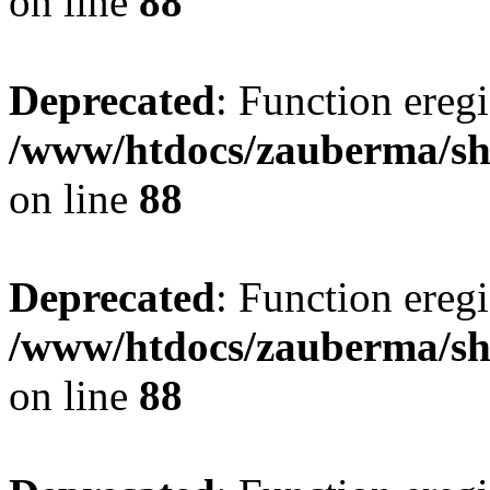
on line
88
Deprecated
: Function eregi
/www/htdocs/zauberma/sho
on line
88
Deprecated
: Function eregi
/www/htdocs/zauberma/sho
on line
88