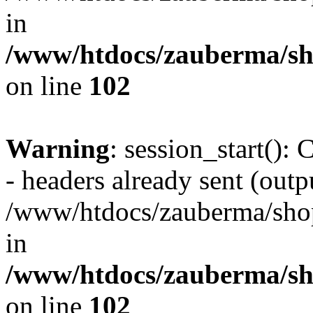
in
/www/htdocs/zauberma/sho
on line
102
Warning
: session_start():
- headers already sent (outpu
/www/htdocs/zauberma/shop
in
/www/htdocs/zauberma/sho
on line
102