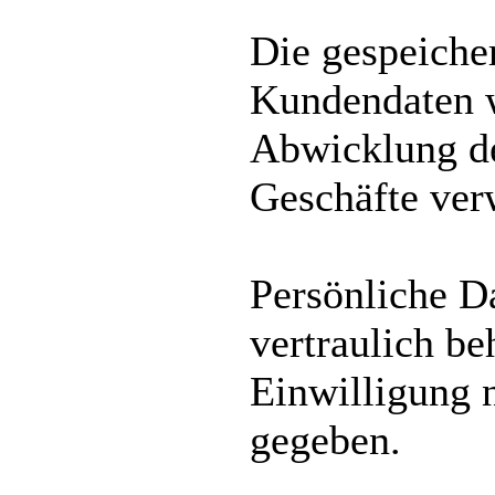
Die gespeicher
Kundendaten w
Abwicklung d
Geschäfte ver
Persönliche D
vertraulich b
Einwilligung n
gegeben.