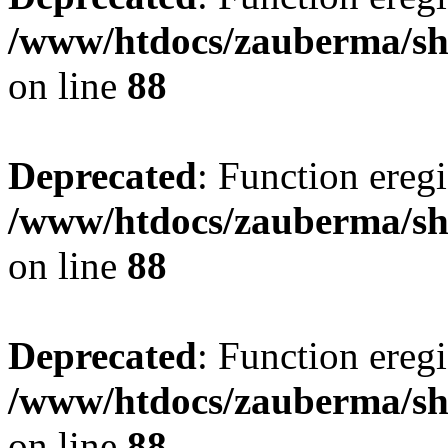
/www/htdocs/zauberma/sho
on line
88
Deprecated
: Function eregi
/www/htdocs/zauberma/sho
on line
88
Deprecated
: Function eregi
/www/htdocs/zauberma/sho
on line
88