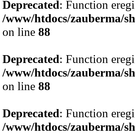
Deprecated
: Function eregi
/www/htdocs/zauberma/sho
on line
88
Deprecated
: Function eregi
/www/htdocs/zauberma/sho
on line
88
Deprecated
: Function eregi
/www/htdocs/zauberma/sho