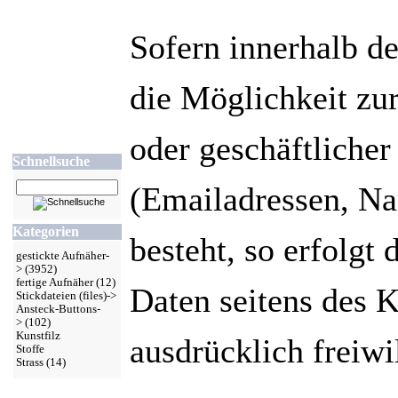
Sofern innerhalb de
die Möglichkeit zu
oder geschäftlicher
Schnellsuche
(Emailadressen, Na
Kategorien
besteht, so erfolgt 
gestickte Aufnäher-
>
(3952)
fertige Aufnäher
(12)
Daten seitens des 
Stickdateien (files)->
Ansteck-Buttons-
>
(102)
Kunstfilz
ausdrücklich freiwil
Stoffe
Strass
(14)