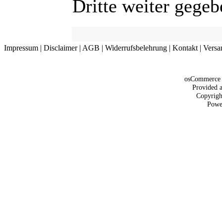
Dritte weiter gegeb
Impressum
|
Disclaimer
|
AGB
|
Widerrufsbelehrung
|
Kontakt
|
Versa
osCommerce 
Provided 
Copyrig
Powe