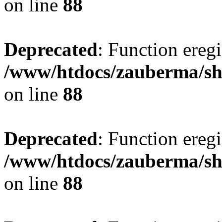
on line
88
Deprecated
: Function eregi
/www/htdocs/zauberma/sho
on line
88
Deprecated
: Function eregi
/www/htdocs/zauberma/sho
on line
88