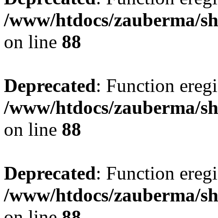
/www/htdocs/zauberma/sho
on line
88
Deprecated
: Function eregi
/www/htdocs/zauberma/sho
on line
88
Deprecated
: Function eregi
/www/htdocs/zauberma/sho
on line
88