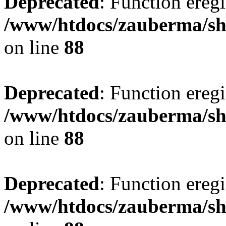
Deprecated
: Function eregi
/www/htdocs/zauberma/sho
on line
88
Deprecated
: Function eregi
/www/htdocs/zauberma/sho
on line
88
Deprecated
: Function eregi
/www/htdocs/zauberma/sho