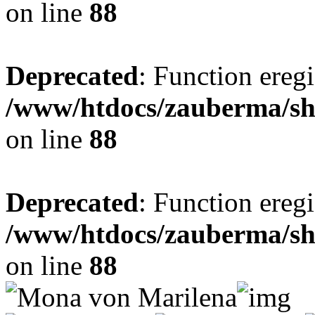
on line
88
Deprecated
: Function eregi
/www/htdocs/zauberma/sho
on line
88
Deprecated
: Function eregi
/www/htdocs/zauberma/sho
on line
88