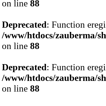
on line
88
Deprecated
: Function eregi
/www/htdocs/zauberma/sho
on line
88
Deprecated
: Function eregi
/www/htdocs/zauberma/sho
on line
88