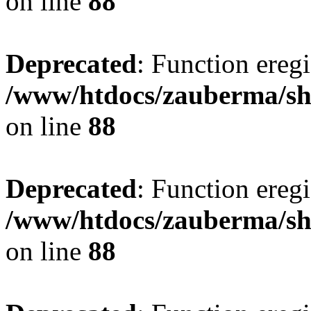
on line
88
Deprecated
: Function eregi
/www/htdocs/zauberma/sho
on line
88
Deprecated
: Function eregi
/www/htdocs/zauberma/sho
on line
88