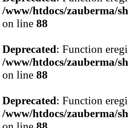
/www/htdocs/zauberma/sho
on line
88
Deprecated
: Function eregi
/www/htdocs/zauberma/sho
on line
88
Deprecated
: Function eregi
/www/htdocs/zauberma/sho
on line
88