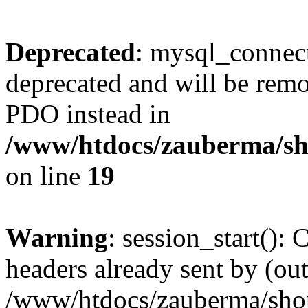
Deprecated
: mysql_connect
deprecated and will be remo
PDO instead in
/www/htdocs/zauberma/sho
on line
19
Warning
: session_start():
headers already sent by (out
/www/htdocs/zauberma/shop