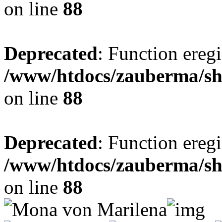
on line
88
Deprecated
: Function eregi
/www/htdocs/zauberma/sho
on line
88
Deprecated
: Function eregi
/www/htdocs/zauberma/sho
on line
88