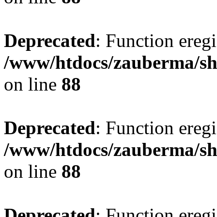
Deprecated
: Function eregi
/www/htdocs/zauberma/sho
on line
88
Deprecated
: Function eregi
/www/htdocs/zauberma/sho
on line
88
Deprecated
: Function eregi