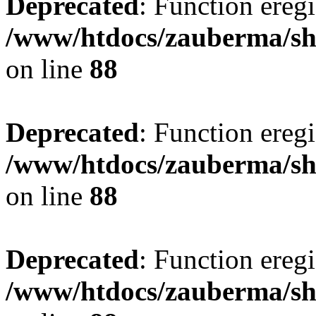
Deprecated
: Function eregi
/www/htdocs/zauberma/sho
on line
88
Deprecated
: Function eregi
/www/htdocs/zauberma/sho
on line
88
Deprecated
: Function eregi
/www/htdocs/zauberma/sho