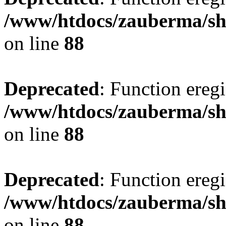
/www/htdocs/zauberma/sho
on line
88
Deprecated
: Function eregi
/www/htdocs/zauberma/sho
on line
88
Deprecated
: Function eregi
/www/htdocs/zauberma/sho
on line
88