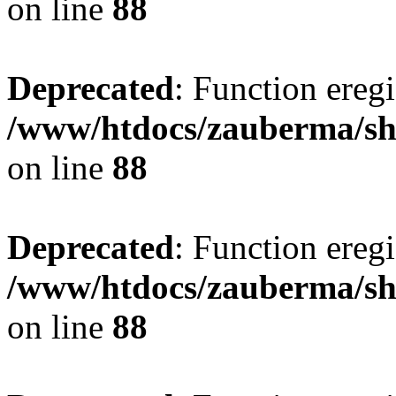
on line
88
Deprecated
: Function eregi
/www/htdocs/zauberma/sho
on line
88
Deprecated
: Function eregi
/www/htdocs/zauberma/sho
on line
88