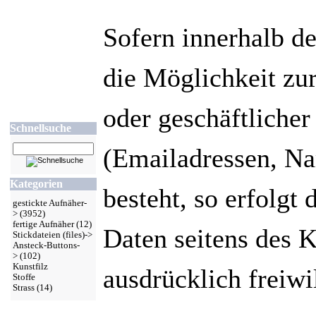
Sofern innerhalb de
die Möglichkeit zu
oder geschäftlicher
Schnellsuche
(Emailadressen, Na
Kategorien
besteht, so erfolgt 
gestickte Aufnäher-
>
(3952)
fertige Aufnäher
(12)
Daten seitens des 
Stickdateien (files)->
Ansteck-Buttons-
>
(102)
Kunstfilz
ausdrücklich freiwil
Stoffe
Strass
(14)