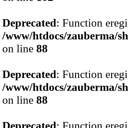
Deprecated
: Function eregi
/www/htdocs/zauberma/sho
on line
88
Deprecated
: Function eregi
/www/htdocs/zauberma/sho
on line
88
Deprecated
: Function eregi