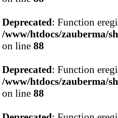
Deprecated
: Function eregi
/www/htdocs/zauberma/sho
on line
88
Deprecated
: Function eregi
/www/htdocs/zauberma/sho
on line
88
Deprecated
: Function eregi