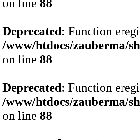
on line
88
Deprecated
: Function eregi
/www/htdocs/zauberma/sho
on line
88
Deprecated
: Function eregi
/www/htdocs/zauberma/sho
on line
88