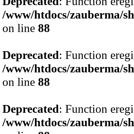
Deprecated
: Function eregi
/www/htdocs/zauberma/sho
on line
88
Deprecated
: Function eregi
/www/htdocs/zauberma/sho
on line
88
Deprecated
: Function eregi
/www/htdocs/zauberma/sho