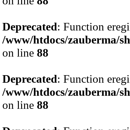
on line
88
Deprecated
: Function eregi
/www/htdocs/zauberma/sho
on line
88
Deprecated
: Function eregi
/www/htdocs/zauberma/sho
on line
88