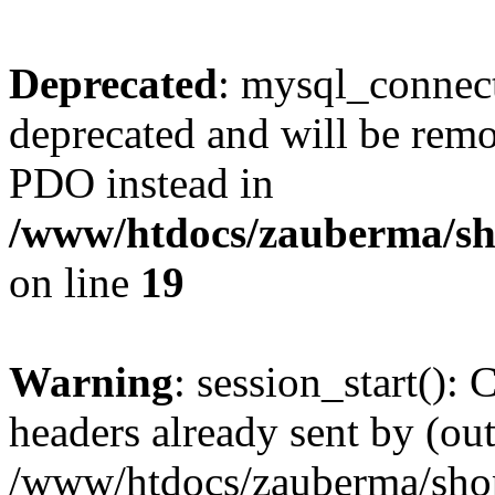
Deprecated
: mysql_connect
deprecated and will be remo
PDO instead in
/www/htdocs/zauberma/sho
on line
19
Warning
: session_start():
headers already sent by (out
/www/htdocs/zauberma/shop