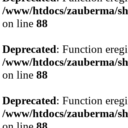
/www/htdocs/zauberma/sho
on line
88
Deprecated
: Function eregi
/www/htdocs/zauberma/sho
on line
88
Deprecated
: Function eregi
/www/htdocs/zauberma/sho
on line
88