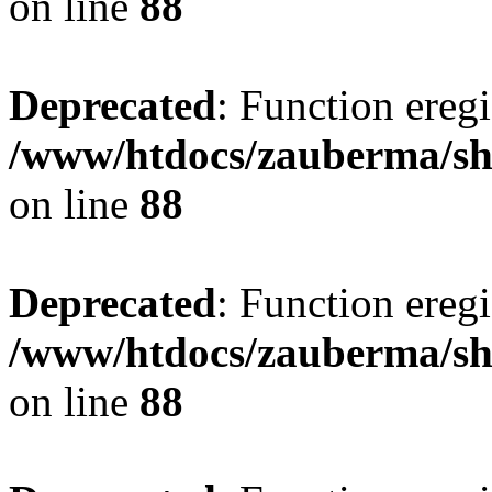
on line
88
Deprecated
: Function eregi
/www/htdocs/zauberma/sho
on line
88
Deprecated
: Function eregi
/www/htdocs/zauberma/sho
on line
88