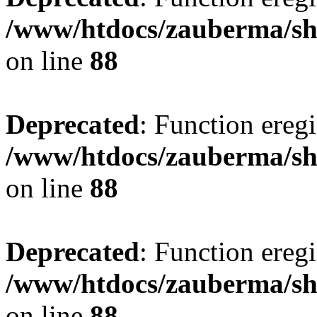
/www/htdocs/zauberma/sho
on line
88
Deprecated
: Function eregi
/www/htdocs/zauberma/sho
on line
88
Deprecated
: Function eregi
/www/htdocs/zauberma/sho
on line
88