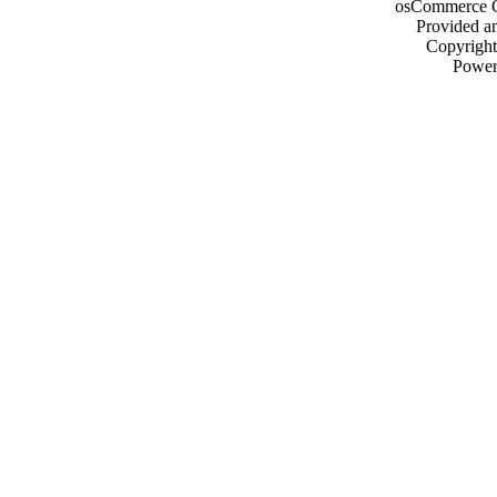
osCommerce O
Provided a
Copyrigh
Powe