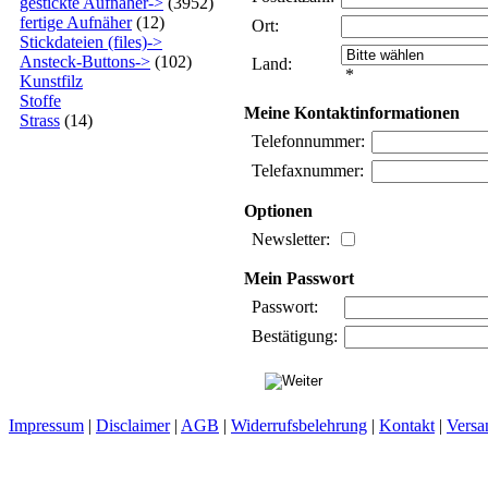
gestickte Aufnäher->
(3952)
fertige Aufnäher
(12)
Ort:
Stickdateien (files)->
Ansteck-Buttons->
(102)
Land:
*
Kunstfilz
Stoffe
Meine Kontaktinformationen
Strass
(14)
Telefonnummer:
Telefaxnummer:
Optionen
Newsletter:
Mein Passwort
Passwort:
Bestätigung:
Impressum
|
Disclaimer
|
AGB
|
Widerrufsbelehrung
|
Kontakt
|
Versa