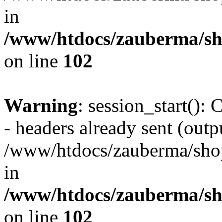
in
/www/htdocs/zauberma/sho
on line
102
Warning
: session_start():
- headers already sent (outpu
/www/htdocs/zauberma/shop
in
/www/htdocs/zauberma/sho
on line
102