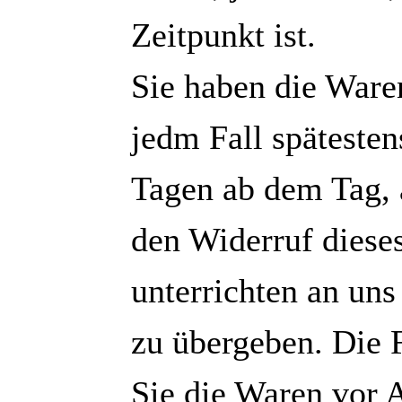
Zeitpunkt ist.
Sie haben die Ware
jedm Fall spätesten
Tagen ab dem Tag, 
den Widerruf diese
unterrichten an un
zu übergeben. Die F
Sie die Waren vor A