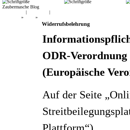
Zaubermasche Blog
Mein Konto
|
Warenkorb
|
Kasse
Startseite
»
Shop
»
Widerruf
Widerrufsbelehrung
Informationspflich
ODR-Verordnung N
(Europäische Ver
Auf der Seite „Onli
Streitbeilegungspl
Plattform“)