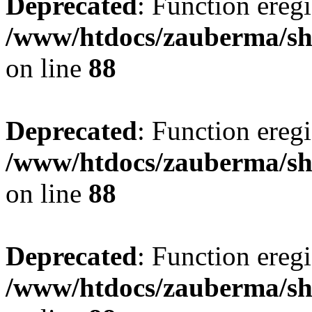
Deprecated
: Function eregi
/www/htdocs/zauberma/sho
on line
88
Deprecated
: Function eregi
/www/htdocs/zauberma/sho
on line
88
Deprecated
: Function eregi
/www/htdocs/zauberma/sho