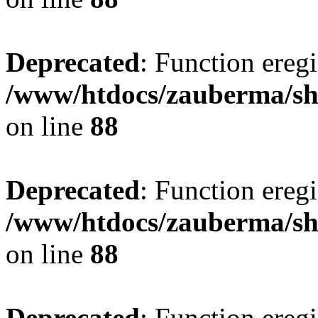
Deprecated
: Function eregi
/www/htdocs/zauberma/sho
on line
88
Deprecated
: Function eregi
/www/htdocs/zauberma/sho
on line
88
Deprecated
: Function eregi