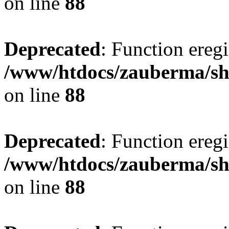
on line
88
Deprecated
: Function eregi
/www/htdocs/zauberma/sho
on line
88
Deprecated
: Function eregi
/www/htdocs/zauberma/sho
on line
88