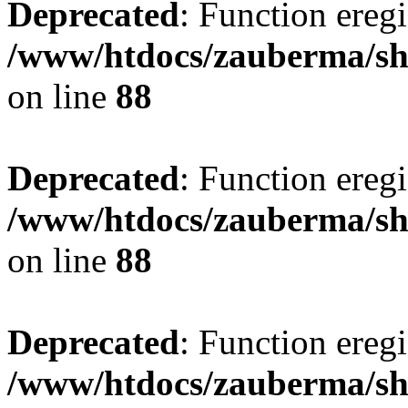
Deprecated
: Function eregi
/www/htdocs/zauberma/sho
on line
88
Deprecated
: Function eregi
/www/htdocs/zauberma/sho
on line
88
Deprecated
: Function eregi
/www/htdocs/zauberma/sho