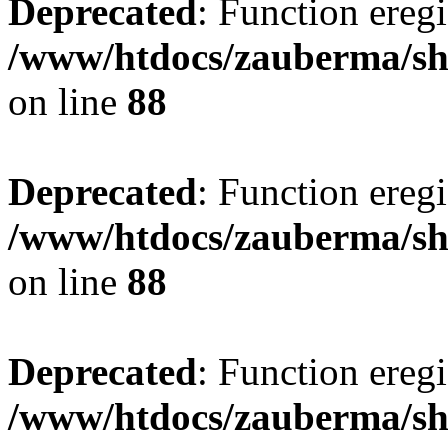
Deprecated
: Function eregi
/www/htdocs/zauberma/sho
on line
88
Deprecated
: Function eregi
/www/htdocs/zauberma/sho
on line
88
Deprecated
: Function eregi
/www/htdocs/zauberma/sho