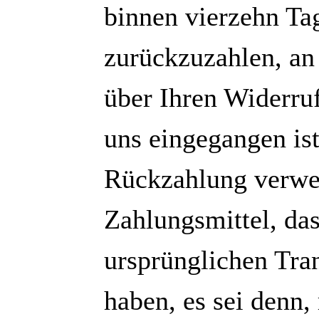
binnen vierzehn Ta
zurückzuzahlen, an
über Ihren Widerruf
uns eingegangen ist
Rückzahlung verwe
Zahlungsmittel, das
ursprünglichen Tran
haben, es sei denn,