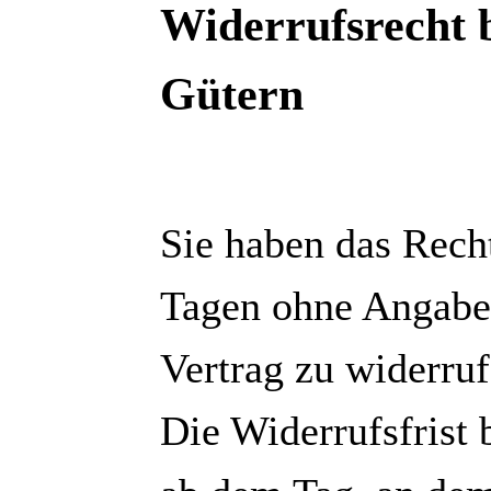
Widerrufsrecht b
Gütern
Sie haben das Rech
Tagen ohne Angabe
Vertrag zu widerruf
Die Widerrufsfrist 