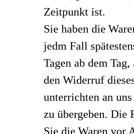
Zeitpunkt ist.
Sie haben die Ware
jedm Fall spätesten
Tagen ab dem Tag, 
den Widerruf diese
unterrichten an un
zu übergeben. Die F
Sie die Waren vor A