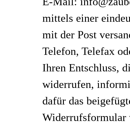
E-Mail: info@zaub
mittels einer einde
mit der Post versan
Telefon, Telefax od
Ihren Entschluss, d
widerrufen, inform
dafür das beigefügt
Widerrufsformular