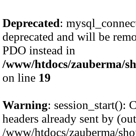
Deprecated
: mysql_connect
deprecated and will be remo
PDO instead in
/www/htdocs/zauberma/sho
on line
19
Warning
: session_start():
headers already sent by (out
/www/htdocs/zauberma/shop