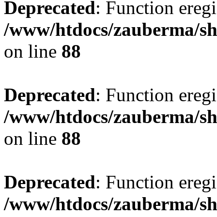
Deprecated
: Function eregi
/www/htdocs/zauberma/sho
on line
88
Deprecated
: Function eregi
/www/htdocs/zauberma/sho
on line
88
Deprecated
: Function eregi
/www/htdocs/zauberma/sho