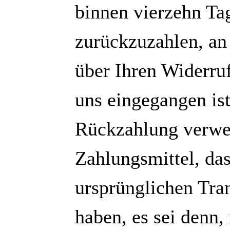
binnen vierzehn Ta
zurückzuzahlen, an
über Ihren Widerruf
uns eingegangen ist
Rückzahlung verwe
Zahlungsmittel, das
ursprünglichen Tran
haben, es sei denn,