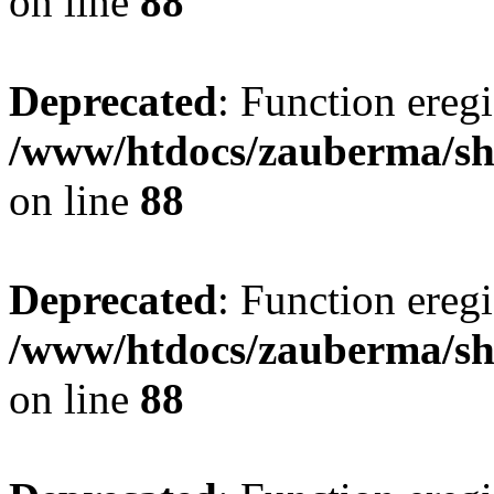
on line
88
Deprecated
: Function eregi
/www/htdocs/zauberma/sho
on line
88
Deprecated
: Function eregi
/www/htdocs/zauberma/sho
on line
88