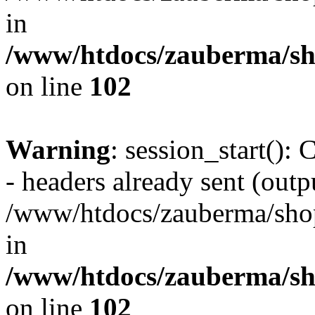
in
/www/htdocs/zauberma/sho
on line
102
Warning
: session_start():
- headers already sent (outpu
/www/htdocs/zauberma/shop
in
/www/htdocs/zauberma/sho
on line
102