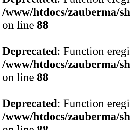
/www/htdocs/zauberma/sho
on line
88
Deprecated
: Function eregi
/www/htdocs/zauberma/sho
on line
88
Deprecated
: Function eregi
/www/htdocs/zauberma/sho
on line
88