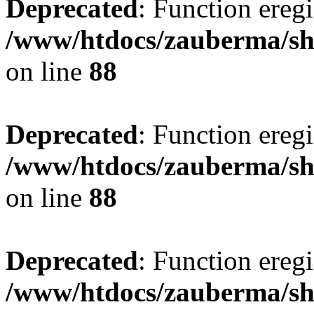
Deprecated
: Function eregi
/www/htdocs/zauberma/sho
on line
88
Deprecated
: Function eregi
/www/htdocs/zauberma/sho
on line
88
Deprecated
: Function eregi
/www/htdocs/zauberma/sho