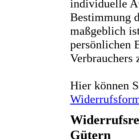
individuelle 
Bestimmung d
maßgeblich ist
persönlichen 
Verbrauchers z
Hier können S
Widerrufsform
Widerrufsrec
Gütern