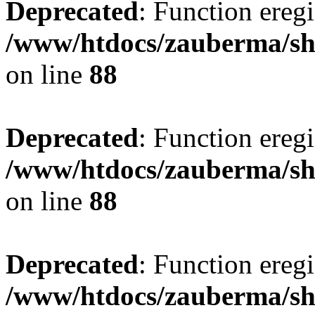
Deprecated
: Function eregi
/www/htdocs/zauberma/sho
on line
88
Deprecated
: Function eregi
/www/htdocs/zauberma/sho
on line
88
Deprecated
: Function eregi
/www/htdocs/zauberma/sho