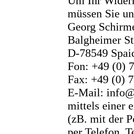
Um Ihr Widerr
müssen Sie un
Georg Schirm
Balgheimer St
D-78549 Spai
Fon: +49 (0) 
Fax: +49 (0) 
E-Mail: info
mittels einer 
(zB. mit der P
per Telefon, T