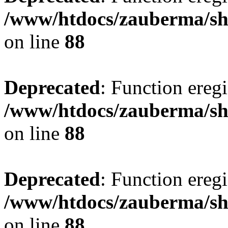
/www/htdocs/zauberma/sho
on line
88
Deprecated
: Function eregi
/www/htdocs/zauberma/sho
on line
88
Deprecated
: Function eregi
/www/htdocs/zauberma/sho
on line
88