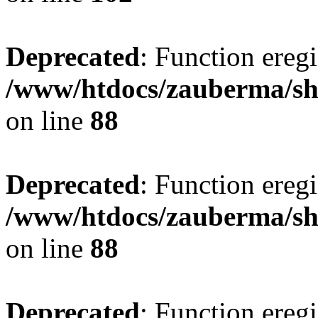
Deprecated
: Function eregi
/www/htdocs/zauberma/sho
on line
88
Deprecated
: Function eregi
/www/htdocs/zauberma/sho
on line
88
Deprecated
: Function eregi