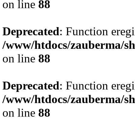
on line
88
Deprecated
: Function eregi
/www/htdocs/zauberma/sho
on line
88
Deprecated
: Function eregi
/www/htdocs/zauberma/sho
on line
88