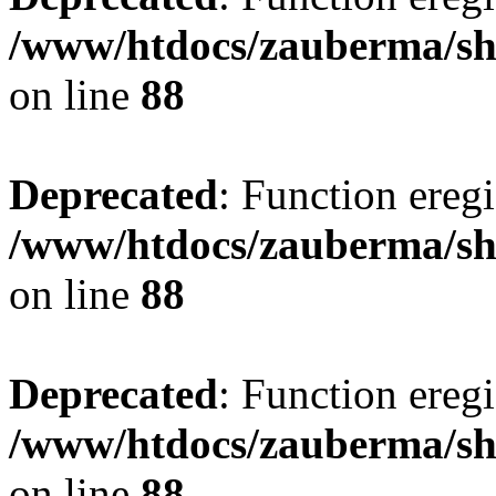
/www/htdocs/zauberma/sho
on line
88
Deprecated
: Function eregi
/www/htdocs/zauberma/sho
on line
88
Deprecated
: Function eregi
/www/htdocs/zauberma/sho
on line
88