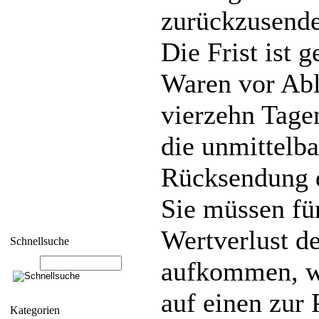
zurückzusende
Die Frist ist 
Waren vor Abl
vierzehn Tage
die unmittelb
Rücksendung 
Sie müssen fü
Wertverlust d
Schnellsuche
aufkommen, we
auf einen zur 
Kategorien