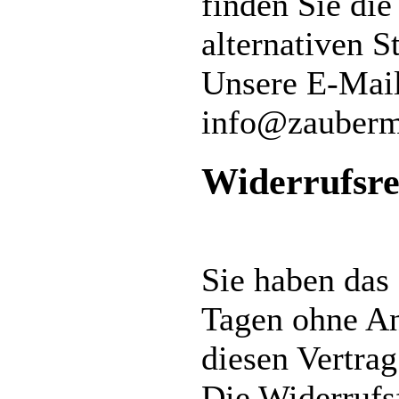
finden Sie die
alternativen S
Unsere E-Mail
info@zauberm
Widerrufsre
Sie haben das
Tagen ohne A
diesen Vertrag
Die Widerrufsf