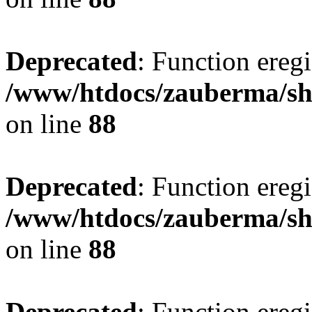
Deprecated
: Function eregi
/www/htdocs/zauberma/sho
on line
88
Deprecated
: Function eregi
/www/htdocs/zauberma/sho
on line
88
Deprecated
: Function eregi