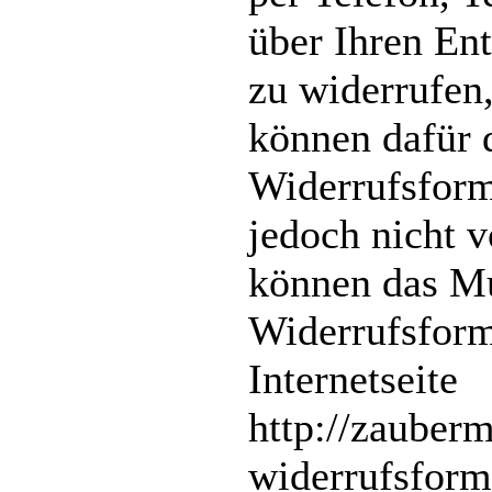
über Ihren Ent
zu widerrufen,
können dafür 
Widerrufsform
jedoch nicht v
können das Mu
Widerrufsform
Internetseite
http://zauber
widerrufsform