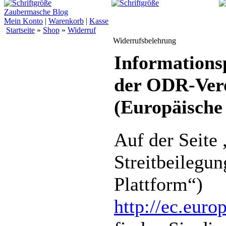
Zaubermasche Blog
Mein Konto
|
Warenkorb
|
Kasse
Startseite
»
Shop
»
Widerruf
Widerrufsbelehrung
Informationsp
der ODR-Vero
(Europäische
Auf der Seite
Streitbeilegu
Plattform“)
http://ec.euro