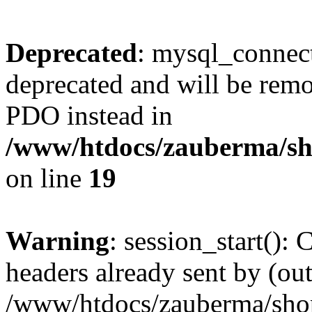
Deprecated
: mysql_connect
deprecated and will be remo
PDO instead in
/www/htdocs/zauberma/sho
on line
19
Warning
: session_start():
headers already sent by (out
/www/htdocs/zauberma/shop